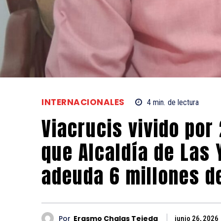
INTERNACIONALES
4
min.
de lectura
Viacrucis vivido po
que Alcaldía de Las 
adeuda 6 millones d
Por
Erasmo Chalas Tejeda
junio 26, 2026