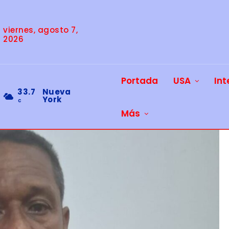
viernes, agosto 7,
2026
Portada
USA
Int
33.7
Nueva
York
C
Más