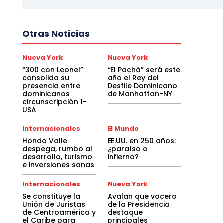
Otras Noticias
Nueva York
Nueva York
“300 con Leonel”
“El Pachá” será este
consolida su
año el Rey del
presencia entre
Desfile Dominicano
dominicanos
de Manhattan-NY
circunscripción 1-
USA
Internacionales
El Mundo
Hondo Valle
EE.UU. en 250 años:
despega, rumbo al
¿paraíso o
desarrollo, turismo
infierno?
e inversiones sanas
Internacionales
Nueva York
Se constituye la
Avalan que vocero
Unión de Juristas
de la Presidencia
de Centroamérica y
destaque
el Caribe para
principales