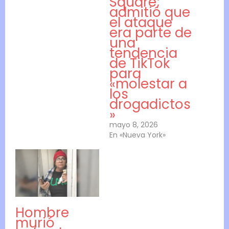
Square;
admitió que
el ataque
era parte de
una
tendencia
de TikTok
para
«molestar a
los
drogadictos
»
mayo 8, 2026
En «Nueva York»
Hombre
murió