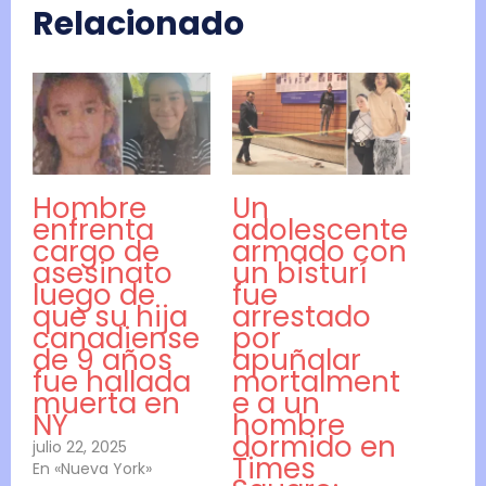
Relacionado
Hombre
Un
enfrenta
adolescente
cargo de
armado con
asesinato
un bisturí
luego de
fue
que su hija
arrestado
canadiense
por
de 9 años
apuñalar
fue hallada
mortalment
muerta en
e a un
NY
hombre
dormido en
julio 22, 2025
Times
En «Nueva York»