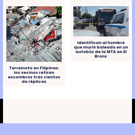
Identifican al hombre
que murió baleado en un
autobús de la MTA en El
Bronx
Terremoto en Filipinas:
los vecinos retiran
escombros tras cientos
de réplicas