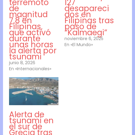
terremoto
127
de
desapareci
magnitud
dos en
7,8 en
Filipinas tras
Filipinas,
paso de
que activó
“Kalmaegi”
durante
noviembre 6, 2025
unas horas
En «El Mundo»
la alerta por
tsunami
junio 8, 2026
En «Internacionales»
Alerta de
tsunami en
el sur de
Grecia tras